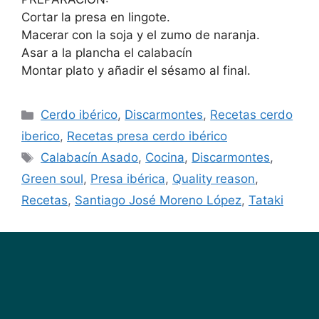
Cortar la presa en lingote.
Macerar con la soja y el zumo de naranja.
Asar a la plancha el calabacín
Montar plato y añadir el sésamo al final.
Cerdo ibérico
,
Discarmontes
,
Recetas cerdo
iberico
,
Recetas presa cerdo ibérico
Calabacín Asado
,
Cocina
,
Discarmontes
,
Green soul
,
Presa ibérica
,
Quality reason
,
Recetas
,
Santiago José Moreno López
,
Tataki