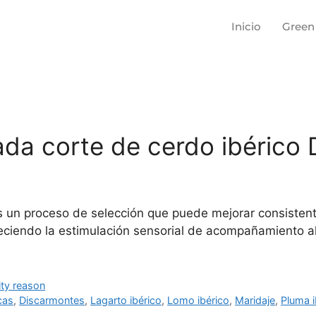
Inicio
Green
cada corte de cerdo ibérico
 es un proceso de selección que puede mejorar consisten
eciendo la estimulación sensorial de acompañamiento al
ity reason
icas
,
Discarmontes
,
Lagarto ibérico
,
Lomo ibérico
,
Maridaje
,
Pluma i