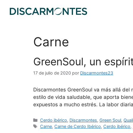
Carne
GreenSoul, un espíri
17 de julio de 2020
por
Discarmontes23
Discarmontes GreenSoul va más allá del n
estilo de vida saludable, que aporta bien
expuestos a mucho estrés. La labor diar
Cerdo ibérico
,
Discarmontes
,
Green Soul
,
Qual
Carne
,
Carne de Cerdo Ibérico
,
Cerdo ibérico
,