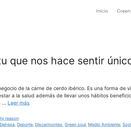
Inicio
Green
tu que nos hace sentir únic
egocio de la carne de cerdo ibérico. Es una forma de v
estar a la salud además de llevar unos hábitos benefici
ia …
Leer más
ity reason
Dehesa
,
Deporte
,
Discarmontes
,
Green soul
,
Medio Ambiente
,
Sost