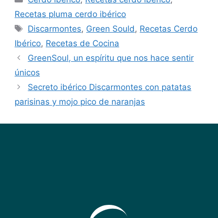
Recetas pluma cerdo ibérico
Discarmontes
,
Green Sould
,
Recetas Cerdo
Ibérico
,
Recetas de Cocina
GreenSoul, un espíritu que nos hace sentir
únicos
Secreto ibérico Discarmontes con patatas
parisinas y mojo pico de naranjas