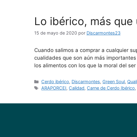
Lo ibérico, más que 
15 de mayo de 2020
por
Discarmontes23
Cuando salimos a comprar a cualquier supe
cualidades que son aún más importantes 
los alimentos con los que la moral del s
Cerdo ibérico
,
Discarmontes
,
Green Soul
,
Qual
ARAPORCEI
,
Calidad
,
Carne de Cerdo Ibérico