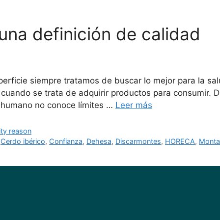
una definición de calidad
rficie siempre tratamos de buscar lo mejor para la salud
cuando se trata de adquirir productos para consumir. 
er humano no conoce límites …
Leer más
ity reason
,
Cerdo ibérico
,
Confianza
,
Dehesa
,
Discarmontes
,
HORECA
,
Monta