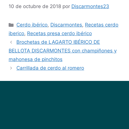
10 de octubre de 2018
por
Discarmontes23
Cerdo ibérico
,
Discarmontes
,
Recetas cerdo
iberico
,
Recetas presa cerdo ibérico
Brochetas de LAGARTO IBÉRICO DE
BELLOTA DISCARMONTES con champiñones y
mahonesa de pinchitos
Carrillada de cerdo al romero