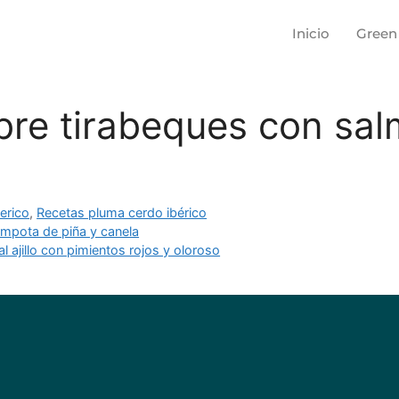
Inicio
Green
bre tirabeques con sal
erico
,
Recetas pluma cerdo ibérico
ota de piña y canela
ajillo con pimientos rojos y oloroso