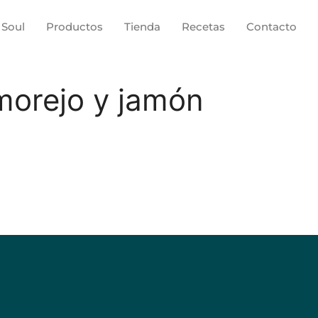
 Soul
Productos
Tienda
Recetas
Contacto
morejo y jamón