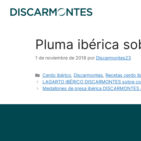
Pluma ibérica so
1 de noviembre de 2018
por
Discarmontes23
Cerdo ibérico
,
Discarmontes
,
Recetas cerdo ib
LAGARTO IBÉRICO DISCARMONTES sobre comp
Medallones de presa ibérica DISCARMONTES al 